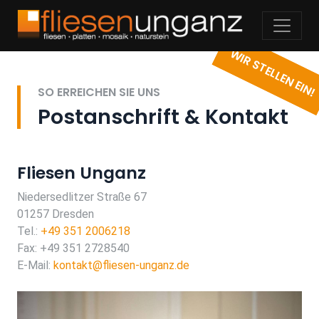
WIR STELLEN EIN!
SO ERREICHEN SIE UNS
Postanschrift & Kontakt
Fliesen Unganz
Niedersedlitzer Straße 67
01257 Dresden
Tel.:
+49 351 2006218
Fax: +49 351 2728540
E-Mail:
kontakt@fliesen-unganz.de