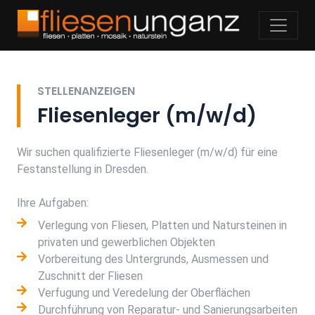
STELLENANZEIGEN
Fliesenleger (m/w/d)
Wir suchen qualifizierte Fliesenleger (m/w/d) für eine
Festanstellung in Dresden.
Ihre Aufgaben:
Verlegung von Fliesen, Platten und Natursteinen in
privaten und gewerblichen Objekten
Vorbereitung des Untergrunds, Ausmessen und
Zuschnitt der Fliesen
Verfugung und Veredelung der Oberflächen
Durchführung von Reparatur- und Sanierungsarbeiten