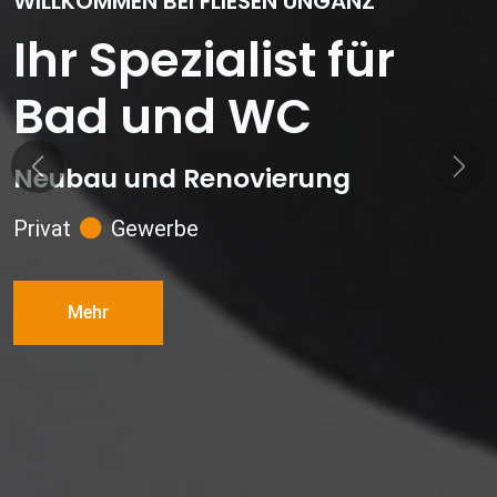
WILLKOMMEN BEI FLIESEN UNGANZ
Ihr Spezialist für
Bad und WC
Neubau und Renovierung
Previous
Next
Privat
Gewerbe
Mehr