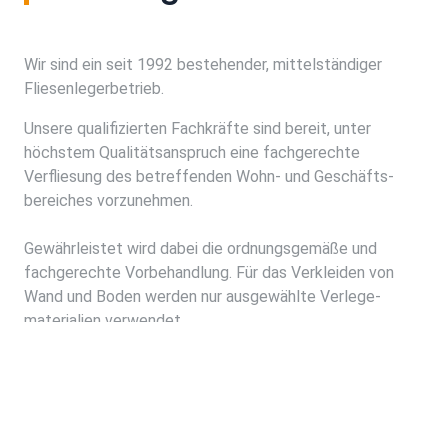
Wir sind ein seit 1992 bestehender, mittel­ständiger
Fliesenleger­betrieb.
Unsere qualifizierten Fachkräfte sind bereit, unter
höchstem Qualitäts­anspruch eine fachgerechte
Verfliesung des betreffenden Wohn- und Geschäfts­
bereiches vorzunehmen.
Gewährleistet wird dabei die ordnungsgemäße und
fachgerechte Vor­behandlung. Für das Verkleiden von
Wand und Boden werden nur ausgewählte Verlege­
materialien verwendet.
Oberstes Gebot ist für uns dabei die Qualität und die
Zufrieden­stellung unserer Kunden.
Lassen Sie uns gemeinsam für Ihr bevor­stehendes Bau­